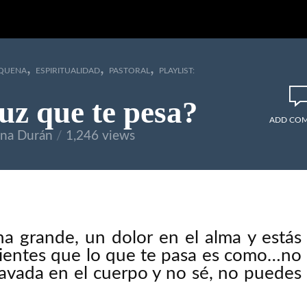
,
,
,
EQUENA
ESPIRITUALIDAD
PASTORAL
PLAYLIST:
uz que te pesa?
ADD CO
ena Durán
1,246 views
a grande, un dolor en el alma y estás
Sientes que lo que te pasa es como…no
avada en el cuerpo y no sé, no puedes