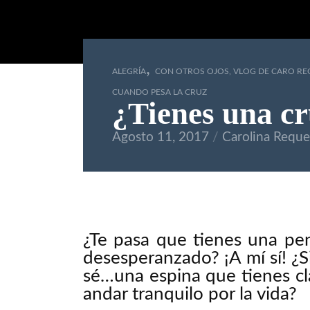
,
ALEGRÍA
CON OTROS OJOS, VLOG DE CARO R
CUANDO PESA LA CRUZ
¿Tienes una cr
Agosto 11, 2017
Carolina Requ
¿Te pasa que tienes una pen
desesperanzado? ¡A mí sí! ¿
sé…una espina que tienes cl
andar tranquilo por la vida?