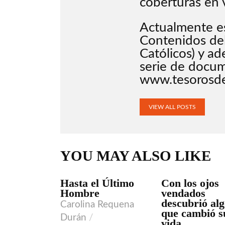
coberturas en v
Actualmente es
Contenidos del
Católicos) y ad
serie de docu
www.tesorosd
VIEW ALL POSTS
YOU MAY ALSO LIKE
Hasta el Último
Con los ojos
VIDEO
VIDEO
Hombre
vendados
descubrió al
Carolina Requena
que cambió s
Durán
vida