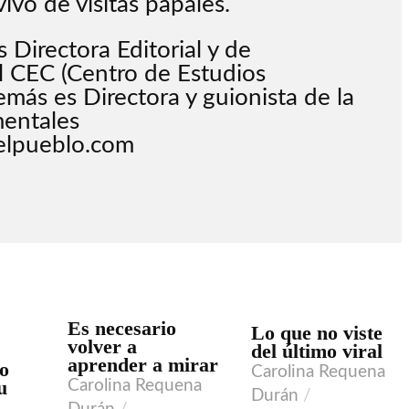
ivo de visitas papales.
 Directora Editorial y de
 CEC (Centro de Estudios
emás es Directora y guionista de la
mentales
elpueblo.com
Es necesario
Lo que no viste
volver a
VIDEO
del último viral
aprender a mirar
go
Carolina Requena
u
Carolina Requena
Durán