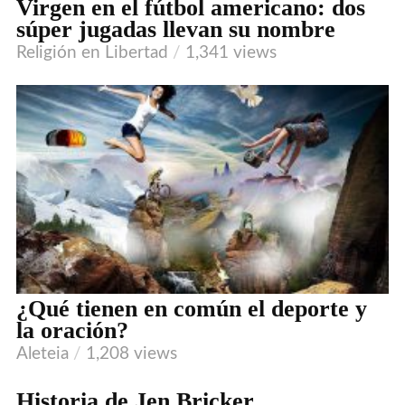
Virgen en el fútbol americano: dos
súper jugadas llevan su nombre
Religión en Libertad
1,341 views
¿Qué tienen en común el deporte y
la oración?
Aleteia
1,208 views
Historia de Jen Bricker