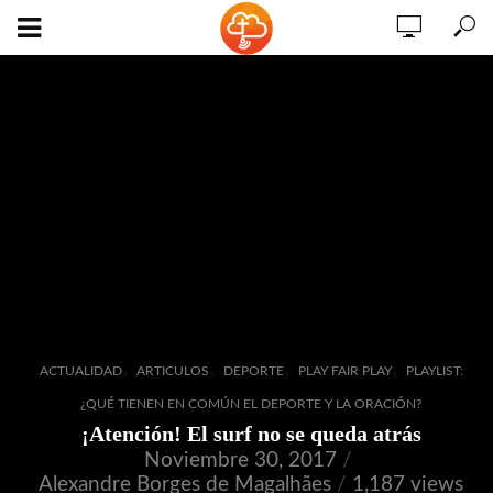
,
,
,
,
ACTUALIDAD
ARTICULOS
DEPORTE
PLAY FAIR PLAY
PLAYLIST:
¿QUÉ TIENEN EN COMÚN EL DEPORTE Y LA ORACIÓN?
¡Atención! El surf no se queda atrás
Noviembre 30, 2017
Alexandre Borges de Magalhães
1,187 views