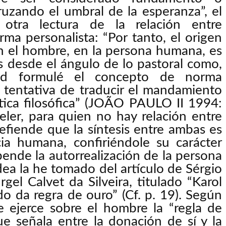
ruzando el umbral de la esperanza”, el
otra lectura de la relación entre
a personalista: “Por tanto, el origen
n el hombre, en la persona humana, es
es desde el ángulo de lo pastoral como,
ad formulé el concepto de norma
a tentativa de traducir el mandamiento
ética filosófica” (JOÃO PAULO II 1994:
ler, para quien no hay relación entre
defiende que la síntesis entre ambas es
cia humana, confiriéndole su carácter
ende la autorrealización de la persona
idea la he tomado del artículo de Sérgio
gel Calvet da Silveira, titulado “Karol
do da regra de ouro” (Cf. p. 19). Según
ue ejerce sobre el hombre la “regla de
ue señala entre la donación de sí y la