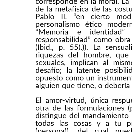
corresponde en la moral. La
de la metafísica de las co
Pablo II, “en cierto mo
personalismo ético moder
“Memoria e identidad”
responsabilidad” como obra p
(Ibid., p. 55).)). La sensu
riquezas del hombre, que 
sexuales, implican al mis
desafío; la latente posibi
opuesto como un instrument
alguien que tiene, o debería 
El amor-virtud, única resp
otra de las formulaciones (
distingue del mandamiento 
todas las cosas y a tu p
(persona)), del cual pu