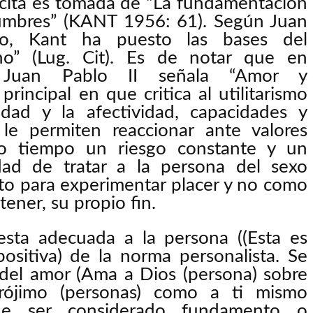
 cita es tomada de “La fundamentación
stumbres” (KANT 1956: 61). Según Juan
do, Kant ha puesto las bases del
no” (Lug. Cit). Es de notar que en
 Juan Pablo II señala “Amor y
rincipal en que critica al utilitarismo
alidad y la afectividad, capacidades y
le permiten reaccionar ante valores
mo tiempo un riesgo constante y un
lidad de tratar a la persona del sexo
o para experimentar placer y no como
tener, su propio fin.
uesta adecuada a la persona ((Esta es
positiva) de la norma personalista. Se
del amor (Ama a Dios (persona) sobre
rójimo (personas) como a ti mismo
ede ser considerado fundamento o