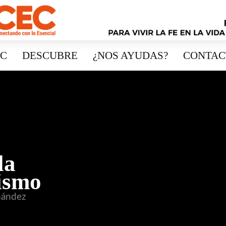
EC
DESCUBRE
¿NOS AYUDAS?
CONTAC
la
rismo
nández