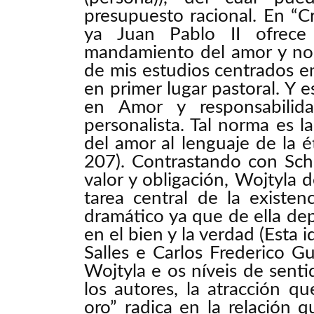
presupuesto racional. En “C
ya Juan Pablo II ofrece 
mandamiento del amor y norm
de mis estudios centrados e
en primer lugar pastoral. Y 
en Amor y responsabilid
personalista. Tal norma es l
del amor al lenguaje de la 
207). Contrastando con Sche
valor y obligación, Wojtyla 
tarea central de la existen
dramático ya que de ella dep
en el bien y la verdad (Esta 
Salles e Carlos Frederico Gur
Wojtyla e os níveis de senti
los autores, la atracción q
oro” radica en la relación q