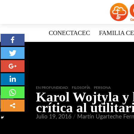
CONECTACEC
FAMILIA C
,
,
EN PROFUNDIDAD
FILOSOFÍA
PERSONA
Karol Wojtyla y 
crítica al utilita
Julio 19, 2016
Martín Ugarteche Fer