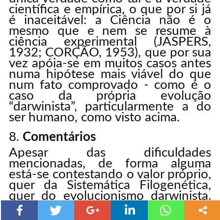
científica e empírica, o que por si já
é inaceitável: a Ciência não é o
mesmo que e nem se resume à
ciência experimental (JASPERS,
1932; CORÇÃO, 1953), que por sua
vez apóia-se em muitos casos antes
numa hipótese mais viável do que
num fato comprovado - como é o
caso da própria evolução
“darwinista”, particularmente a do
ser humano, como visto acima.
Comentários
Apesar das dificuldades
mencionadas, de forma alguma
está-se contestando o valor próprio,
quer da Sistemática Filogenética,
quer do evolucionismo darwinista.
Ambas possuem um evidente
acúmulo de evidências que atestam