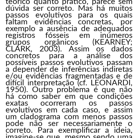
teórico quanto prático, parece sem
dúvida ser correto. Mas há muitos
passos evolutivos para os quais
faltam evidências concretas, por
exemplo a ausência de adequados
registros fósseis em inúmeros
grupos orgânicos (KEARNEY;
CLARK, 2003). Assim os dados
concretos para a análise dos
possíveis passos evolutivos passam
a depender de inferências indiretas
e/ou evidências fragmentadas e de
difícil interpretação (cf. LEONARDI,
1950). Outro problema é que não
há como saber em que condições
exatas ocorreram os passos
evolutivos em cada caso, e assim
um cladograma com menos passos
pode não ser necessariamente o
correto. Para exemplificar a ideia,
imagine-se que, mesmo sendo uma