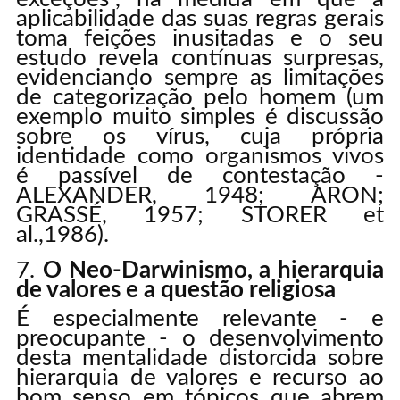
aplicabilidade das suas regras gerais
toma feições inusitadas e o seu
estudo revela contínuas surpresas,
evidenciando sempre as limitações
de categorização pelo homem (um
exemplo muito simples é discussão
sobre os vírus, cuja própria
identidade como organismos vivos
é passível de contestação -
ALEXANDER, 1948; ARON;
GRASSÉ, 1957; STORER et
al.,1986).
O Neo-Darwinismo, a hierarquia
de valores e a questão religiosa
É especialmente relevante - e
preocupante - o desenvolvimento
desta mentalidade distorcida sobre
hierarquia de valores e recurso ao
bom senso em tópicos que abrem