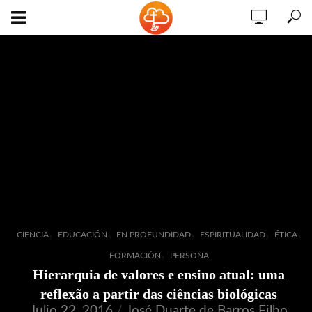
,
,
,
,
,
CIENCIA
EDUCACIÓN
EN PROFUNDIDAD
ESPIRITUALIDAD
ÉTICA
,
FORMACIÓN
PERSONA
Hierarquia de valores e ensino atual: uma
reflexão a partir das ciências biológicas
Julio 22, 2016
José Duarte de Barros Filho