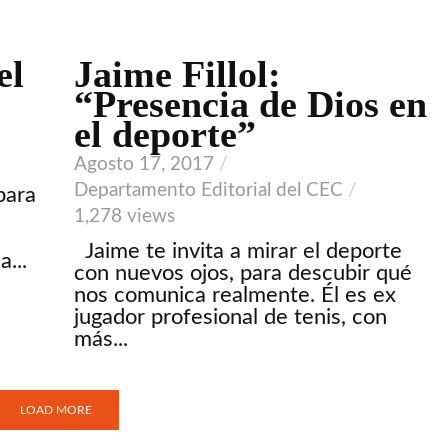
el
Jaime Fillol:
VIDEO
“Presencia de Dios en
el deporte”
Agosto 17, 2017
Departamento Editorial del CEC
para
l
1,278 views
Jaime te invita a mirar el deporte
...
con nuevos ojos, para descubir qué
nos comunica realmente. Él es ex
jugador profesional de tenis, con
más...
LOAD MORE