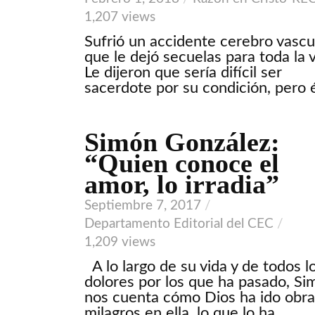
1,207 views
Sufrió un accidente cerebro vascu
que le dejó secuelas para toda la v
Le dijeron que sería difícil ser
sacerdote por su condición, pero él
Simón González:
VIDEO
“Quien conoce el
amor, lo irradia”
Septiembre 7, 2017
Departamento Editorial del CEC
1,209 views
A lo largo de su vida y de todos l
dolores por los que ha pasado, Si
nos cuenta cómo Dios ha ido obr
milagros en ella, lo que lo ha...