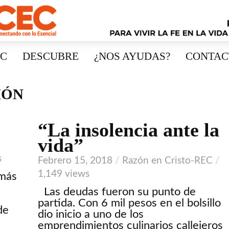
EC
DESCUBRE
¿NOS AYUDAS?
CONTAC
IÓN
“La insolencia ante la
VIDEO
vida”
s
Febrero 15, 2018
Razón en Cristo-REC
1,149 views
 más
Las deudas fueron su punto de
partida. Con 6 mil pesos en el bolsillo
de
dio inicio a uno de los
emprendimientos culinarios callejeros