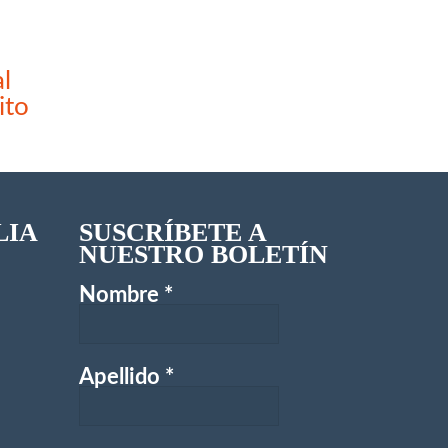
l
ito
LIA
SUSCRÍBETE A
NUESTRO BOLETÍN
Nombre
*
Apellido
*