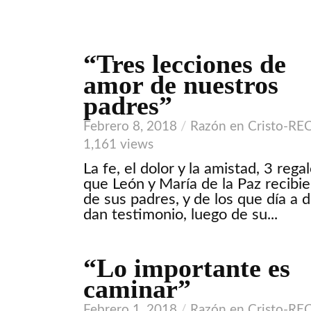
“Tres lecciones de
VIDEO
amor de nuestros
padres”
Febrero 8, 2018
Razón en Cristo-RE
1,161 views
La fe, el dolor y la amistad, 3 rega
que León y María de la Paz recibi
de sus padres, y de los que día a d
dan testimonio, luego de su...
“Lo importante es
VIDEO
caminar”
Febrero 1, 2018
Razón en Cristo-RE