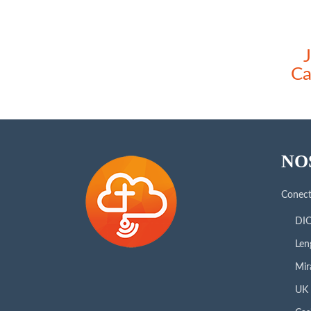
Ca
NO
Conec
DIO
Len
Mir
UK 