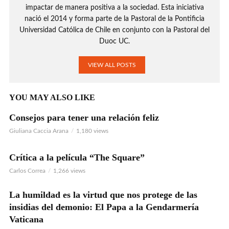
impactar de manera positiva a la sociedad. Esta iniciativa
nació el 2014 y forma parte de la Pastoral de la Pontificia
Universidad Católica de Chile en conjunto con la Pastoral del
Duoc UC.
VIEW ALL POSTS
YOU MAY ALSO LIKE
Consejos para tener una relación feliz
AUDIO
Giuliana Caccia Arana
1,180 views
Crítica a la película “The Square”
VIDEO
Carlos Correa
1,266 views
La humildad es la virtud que nos protege de las
insidias del demonio: El Papa a la Gendarmería
Vaticana