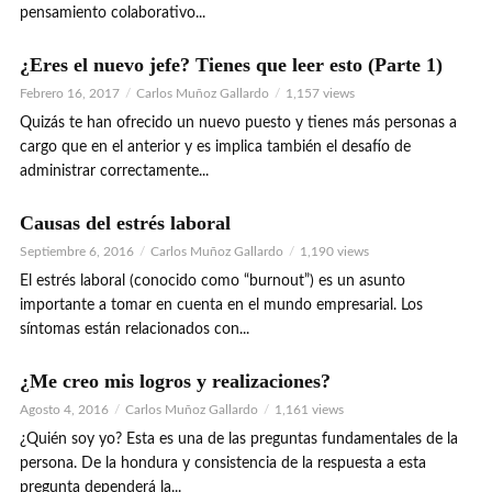
pensamiento colaborativo...
¿Eres el nuevo jefe? Tienes que leer esto (Parte 1)
Febrero 16, 2017
Carlos Muñoz Gallardo
1,157 views
Quizás te han ofrecido un nuevo puesto y tienes más personas a
cargo que en el anterior y es implica también el desafío de
administrar correctamente...
Causas del estrés laboral
Septiembre 6, 2016
Carlos Muñoz Gallardo
1,190 views
El estrés laboral (conocido como “burnout”) es un asunto
importante a tomar en cuenta en el mundo empresarial. Los
síntomas están relacionados con...
¿Me creo mis logros y realizaciones?
Agosto 4, 2016
Carlos Muñoz Gallardo
1,161 views
¿Quién soy yo? Esta es una de las preguntas fundamentales de la
persona. De la hondura y consistencia de la respuesta a esta
pregunta dependerá la...