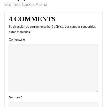
VIDEO
Giuliana Caccia Arana
4 COMMENTS
Su dirección de correo no se hará público.
Los campos requeridos
están marcados
*
Comentario
Nombre
*