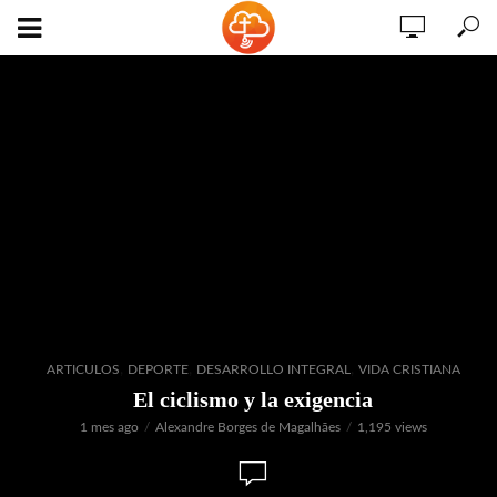
,
,
,
ARTICULOS
DEPORTE
DESARROLLO INTEGRAL
VIDA CRISTIANA
El ciclismo y la exigencia
1 mes ago
Alexandre Borges de Magalhães
1,195 views