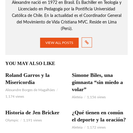
Alexandre nació en 1972 en Brasil. Es Bachiller en Teología y
Licenciado en Pedagogía por la Pontificia Universidad
Católica de Chile. En la actualidad es el Coordinador General
del Movimiento de Vida Cristiana MVC. Reside en Lima
(Perú).
VIEW ALL POSTS
YOU MAY ALSO LIKE
Roland Garros y la
Simone Biles, una
Misericordia
gimnasta “sin miedo a
volar”
Alexandre Borges de Magalhães
1,174 views
Aleteia
1,156 views
Historia de Jen Bricker
¿Qué tienen en común
el deporte y la oración?
Olympic
1,191 views
Aleteia
1,172 views