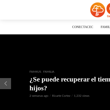
CONECTACEC
FAMIL
,
FAM4US
FAMILIA
¿Se puede recuperar el tiem
hijos?
2 semanas ago
Ricarte Cortez
1,232 views