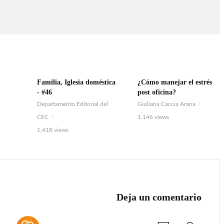
Familia, Iglesia doméstica
¿Cómo manejar el estrés
VIDEO
AUDIO
- #46
post oficina?
Departamento Editorial del
Giuliana Caccia Arana
CEC
1,146 views
1,418 views
Deja un comentario