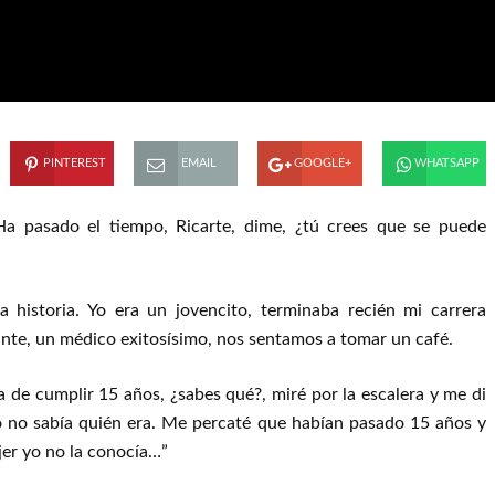
PINTEREST
EMAIL
GOOGLE+
WHATSAPP
a pasado el tiempo, Ricarte, dime, ¿tú crees que se puede
 historia. Yo era un jovencito, terminaba recién mi carrera
ante, un médico exitosísimo, nos sentamos a tomar un café.
a de cumplir 15 años, ¿sabes qué?, miré por la escalera y me di
yo no sabía quién era. Me percaté que habían pasado 15 años y
ujer yo no la conocía…”