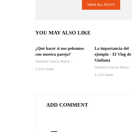
VIEW ALL POSTS
YOU MAY ALSO LIKE
¿Qué hacer si nos peleamos
La importancia del
AUDIO
AUDIO
con nuestra pareja?
ejemplo - El Vlog de
Giuliana
Giuliana Caccia Arana
Giuliana Caccia Arana
1,162 views
1,174 views
ADD COMMENT