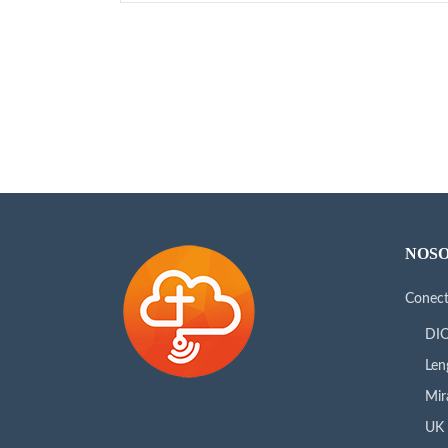
NOS
Conec
DIO
Len
Mir
UK 