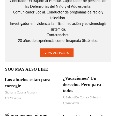
Conciliador Extrajudicial Familiar. Capacitador de personal de
las Defensorías del Niño y el Adolescente.
Comunicador Social. Conductor de programas de radio y
televisión.
Investigador en: violencia familiar, mediación y epistemología
sistémica.
Conferencista.
20 años de experiencia como Terapeuta Sistémico.
VIEW ALL POSTS
YOU MAY ALSO LIKE
¿Vacaciones? Un
Los abuelos están para
AUDIO
derecho. Pero para
corregir
todos
Giuliana Caccia Arana
P. Sebastián Correa Ehlers
1,173 views
1,144 views
Ni una menos, ni uno