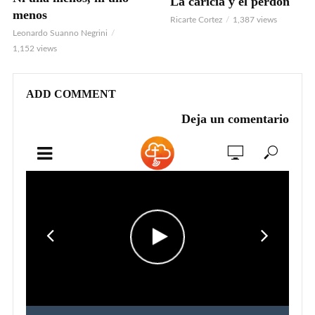
La caricia y el perdón
VIDEO
menos
Ricarte Cortez
1,387 views
Leonardo Suanno Negrini
1,152 views
ADD COMMENT
Deja un comentario