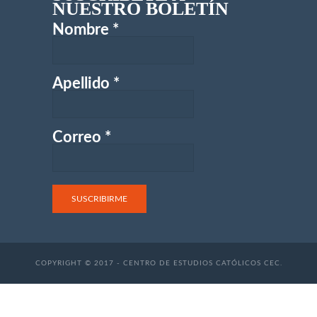
NUESTRO BOLETÍN
Nombre
*
Apellido
*
Correo
*
COPYRIGHT © 2017 - CENTRO DE ESTUDIOS CATÓLICOS CEC.