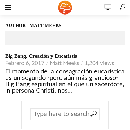
AUTHOR - MATT MEEKS
Big Bang, Creación y Eucaristía
Febrero 6, 2017
Matt Meeks
1,204 views
El momento de la consagración eucarística
es un segundo -pero aún más grandioso-
Big Bang espiritual en el que un sacerdote,
in persona Christi, nos...