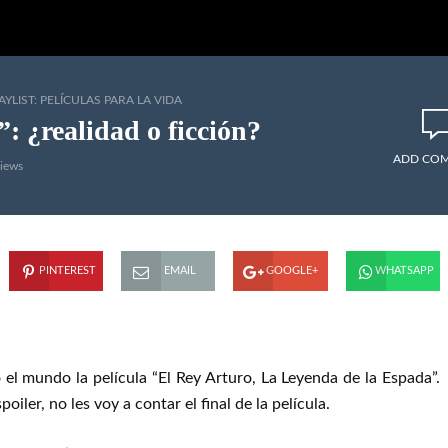
AYLIST: PELÍCULAS PARA LA VIDA
: ¿realidad o ficción?
ADD CO
views
PINTEREST
EMAIL
GOOGLE+
WHATSAPP
el mundo la película “El Rey Arturo, La Leyenda de la Espada”.
iler, no les voy a contar el final de la película.