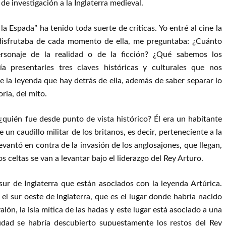
de investigación a la Inglaterra medieval.
la Espada” ha tenido toda suerte de críticas. Yo entré al cine la
 disfrutaba de cada momento de ella, me preguntaba: ¿Cuánto
rsonaje de la realidad o de la ficción? ¿Qué sabemos los
a presentarles tres claves históricas y culturales que nos
de la leyenda que hay detrás de ella, además de saber separar lo
oria, del mito.
¿quién fue desde punto de vista histórico? Él era un habitante
e un caudillo militar de los britanos, es decir, perteneciente a la
levantó en contra de la invasión de los anglosajones, que llegan,
 celtas se van a levantar bajo el liderazgo del Rey Arturo.
sur de Inglaterra que están asociados con la leyenda Artúrica.
l sur oeste de Inglaterra, que es el lugar donde habría nacido
alón, la isla mítica de las hadas y este lugar está asociado a una
udad se habría descubierto supuestamente los restos del Rey