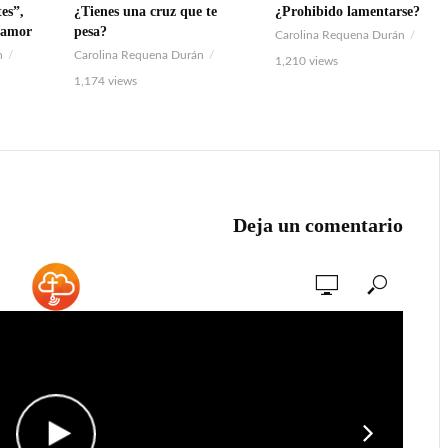
es”,
¿Tienes una cruz que te
¿Prohibido lamentarse?
VIDEO
VIDEO
l amor
pesa?
Carolina Requena Durán
n
Carolina Requena Durán
1,210 views
1,174 views
Deja un comentario