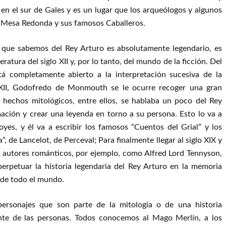
á en el sur de Gales y es un lugar que los arqueólogos y algunos
a Mesa Redonda y sus famosos Caballeros.
que sabemos del Rey Arturo es absolutamente legendario, es
ratura del siglo XII y, por lo tanto, del mundo de la ficción. Del
á completamente abierto a la interpretación sucesiva de la
glo XII, Godofredo de Monmouth se le ocurre recoger una gran
 hechos mitológicos, entre ellos, se hablaba un poco del Rey
ación y crear una leyenda en torno a su persona. Esto lo va a
yes, y él va a escribir los famosos “Cuentos del Grial” y los
 de Lancelot, de Perceval; Para finalmente llegar al siglo XIX y
 autores románticos, por ejemplo, como Alfred Lord Tennyson,
erpetuar la historia legendaria del Rey Arturo en la memoria
e de todo el mundo.
personajes que son parte de la mitología o de una historia
nte de las personas. Todos conocemos al Mago Merlín, a los