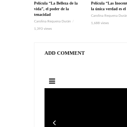
Película “La Belleza de la
Película “Las Inocent
VIDEO
VIDEO
vida”, el poder de la
la única verdad es e
tenacidad
Carolina Requena Durá
Carolina Requena Durán
1,688 views
1,393 views
ADD COMMENT