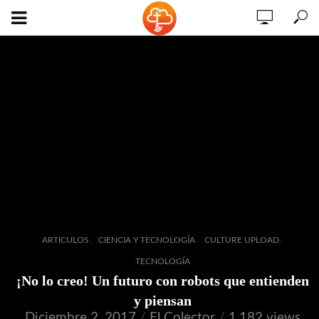
,
,
,
ARTICULOS
CIENCIA Y TECNOLOGÍA
CULTURE UPLOAD
TECNOLOGÍA
¡No lo creo! Un futuro con robots que entienden
y piensan
Diciembre 2, 2017
El Colector
1,182 views