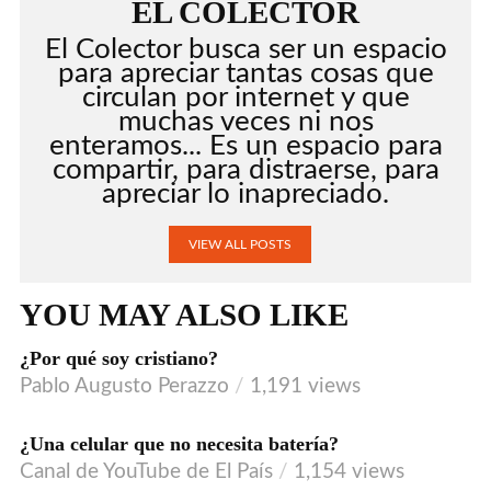
EL COLECTOR
El Colector busca ser un espacio
para apreciar tantas cosas que
circulan por internet y que
muchas veces ni nos
enteramos... Es un espacio para
compartir, para distraerse, para
apreciar lo inapreciado.
VIEW ALL POSTS
YOU MAY ALSO LIKE
¿Por qué soy cristiano?
Pablo Augusto Perazzo
1,191 views
¿Una celular que no necesita batería?
VIDEO
Canal de YouTube de El País
1,154 views