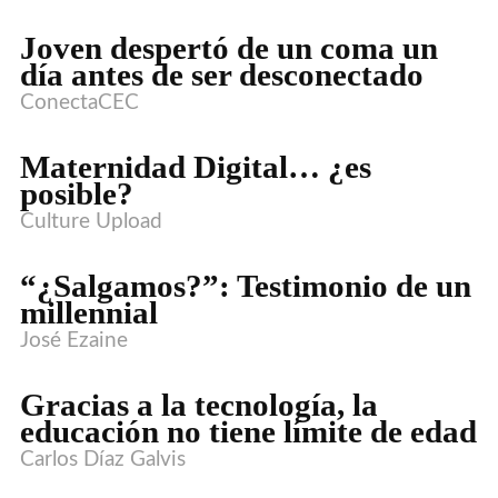
Joven despertó de un coma un
VIDEO
día antes de ser desconectado
ConectaCEC
Maternidad Digital… ¿es
VIDEO
posible?
Culture Upload
“¿Salgamos?”: Testimonio de un
millennial
José Ezaine
Gracias a la tecnología, la
educación no tiene límite de edad
Carlos Díaz Galvis