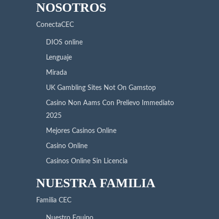
NOSOTROS
ConectaCEC
DIOS online
Lenguaje
Mirada
UK Gambling Sites Not On Gamstop
Casino Non Aams Con Prelievo Immediato
2025
Mejores Casinos Online
Casino Online
Casinos Online Sin Licencia
NUESTRA FAMILIA
Familia CEC
Nuestro Equipo