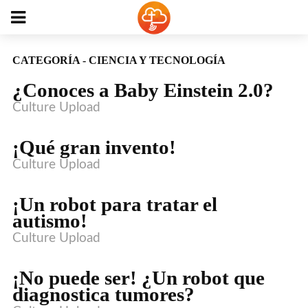
CATEGORÍA - CIENCIA Y TECNOLOGÍA
¿Conoces a Baby Einstein 2.0?
VIDEO
Culture Upload
¡Qué gran invento!
VIDEO
Culture Upload
¡Un robot para tratar el
VIDEO
autismo!
Culture Upload
¡No puede ser! ¿Un robot que
VIDEO
diagnostica tumores?