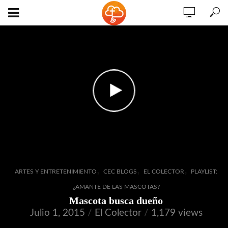
,
,
,
ARTES Y ENTRETENIMIENTO
CEC BLOGS
EL COLECTOR
PLAYLIST:
¿AMANTE DE LAS MASCOTAS?
Mascota busca dueño
Julio 1, 2015
El Colector
1,179 views