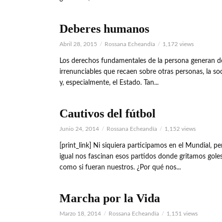
Deberes humanos
Abril 28, 2015
Rossana Echeandía
1,172 views
Los derechos fundamentales de la persona generan d
irrenunciables que recaen sobre otras personas, la so
y, especialmente, el Estado. Tan...
Cautivos del fútbol
Junio 24, 2014
Rossana Echeandía
1,152 views
[print_link] Ni siquiera participamos en el Mundial, pe
igual nos fascinan esos partidos donde gritamos gole
como si fueran nuestros. ¿Por qué nos...
Marcha por la Vida
Marzo 18, 2014
Rossana Echeandía
1,151 views