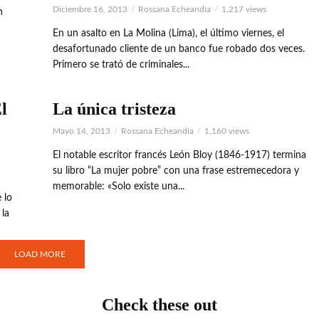
Diciembre 16, 2013
Rossana Echeandía
1,217 views
n
En un asalto en La Molina (Lima), el último viernes, el
desafortunado cliente de un banco fue robado dos veces.
Primero se trató de criminales...
l
La única tristeza
Mayo 14, 2013
Rossana Echeandía
1,160 views
El notable escritor francés León Bloy (1846-1917) termina
su libro “La mujer pobre” con una frase estremecedora y
memorable: «Solo existe una...
 lo
 la
LOAD MORE
Check these out