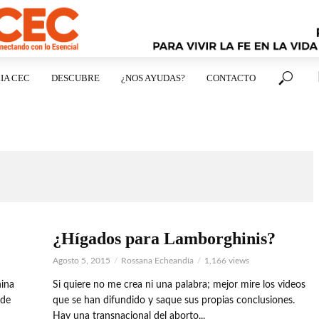
IA CEC
DESCUBRE
¿NOS AYUDAS?
CONTACTO
¿Hígados para Lamborghinis?
Agosto 5, 2015
Rossana Echeandía
1,166 views
hina
Si quiere no me crea ni una palabra; mejor mire los videos
 de
que se han difundido y saque sus propias conclusiones.
Hay una transnacional del aborto...