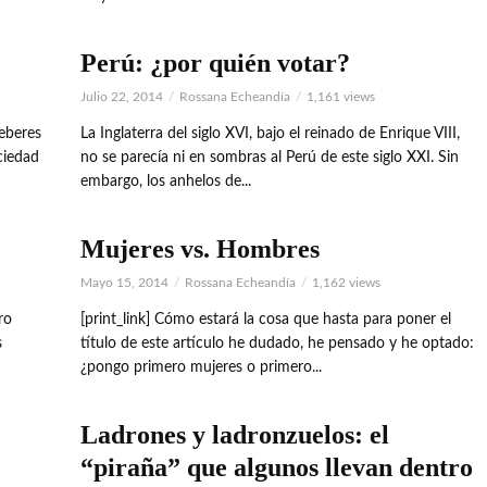
Perú: ¿por quién votar?
Julio 22, 2014
Rossana Echeandía
1,161 views
eberes
La Inglaterra del siglo XVI, bajo el reinado de Enrique VIII,
ciedad
no se parecía ni en sombras al Perú de este siglo XXI. Sin
embargo, los anhelos de...
Mujeres vs. Hombres
Mayo 15, 2014
Rossana Echeandía
1,162 views
ro
[print_link] Cómo estará la cosa que hasta para poner el
s
título de este artículo he dudado, he pensado y he optado:
¿pongo primero mujeres o primero...
Ladrones y ladronzuelos: el
“piraña” que algunos llevan dentro