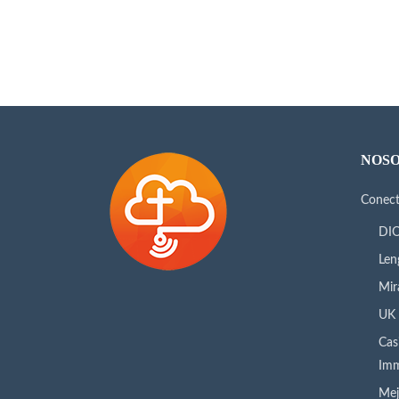
NOS
Conec
DIO
Len
Mir
UK 
Cas
Imm
Mej