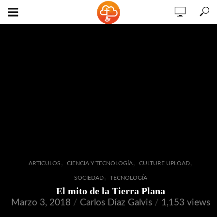
,
,
,
ARTICULOS
CIENCIA Y TECNOLOGÍA
CULTURE UPLOAD
,
SOCIEDAD
TECNOLOGÍA
El mito de la Tierra Plana
Marzo 3, 2018
Carlos Díaz Galvis
1,153 views