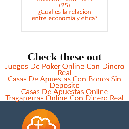
(25)
¿Cuál es la relación
entre economía y ética?
Check these out
Juegos De Poker Online Con Dinero
Real
Casas De Apuestas Con Bonos Sin
Deposito
Casas De Apuestas Online
Tragaperras Online Con Dinero Real