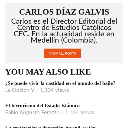
CARLOS DÍAZ GALVIS
Carlos es el Director Editorial del
Centro de Estudios Católicos
CEC. En la actualidad reside en
Medellín (Colombia).
VIEW ALL POSTS
YOU MAY ALSO LIKE
¿Se puede vivir la castidad en el mundo del baile?
La Opción V
1,304 views
El terrorismo del Estado Islámico
AUDIO
Pablo Augusto Perazzo
1,164 views
La erotización y depresión juvenil ¿están