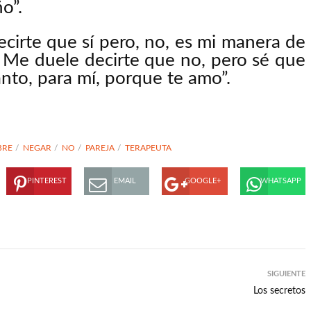
o”.
decirte que sí pero, no, es mi manera de
Me duele decirte que no, pero sé que
tanto, para mí, porque te amo”.
BRE
NEGAR
NO
PAREJA
TERAPEUTA
PINTEREST
EMAIL
GOOGLE+
WHATSAPP
SIGUIENTE
Los secretos