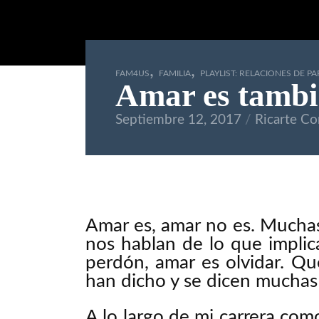
,
,
FAM4US
FAMILIA
PLAYLIST: RELACIONES DE PA
Amar es tambi
Septiembre 12, 2017
Ricarte Co
Amar es, amar no es. Mucha
nos hablan de lo que implic
perdón, amar es olvidar. Qu
han dicho y se dicen muchas
A lo largo de mi carrera com