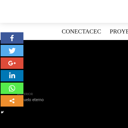
CONECTACEC
PROY
ANTERIOR
El duelo eterno