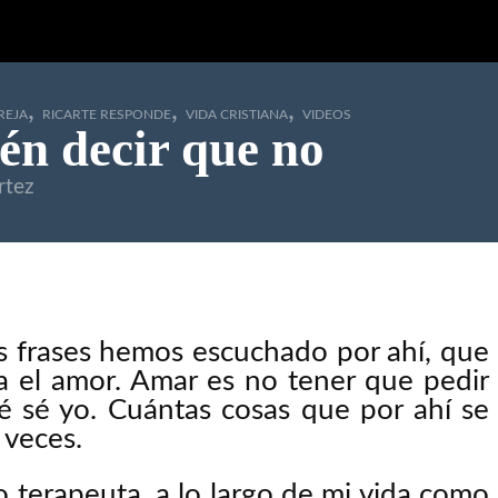
,
,
,
REJA
RICARTE RESPONDE
VIDA CRISTIANA
VIDEOS
én decir que no
rtez
s frases hemos escuchado por ahí, que
a el amor. Amar es no tener que pedir
é sé yo. Cuántas cosas que por ahí se
 veces.
o terapeuta, a lo largo de mi vida como