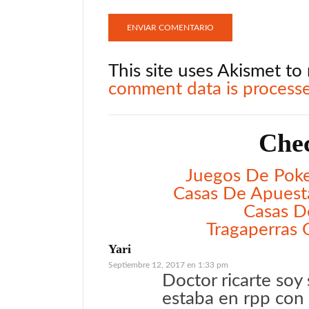
This site uses Akismet t
comment data is process
Chec
Juegos De Poke
Casas De Apuest
Casas D
Tragaperras 
Yari
Septiembre 12, 2017 en 1:33 pm
Doctor ricarte soy
estaba en rpp con 