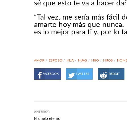
sé que esto te va a hacer dañ
“Tal vez, me sería más fácil 
amarte hoy más que nunca. 
es lo mejor para ti y, por lo 
AMOR
ESPOSO
HIJA
HIJAS
HIJO
HIJOS
HOM
FACEBOOK
TWITTER
REDDIT
ANTERIOR
El duelo eterno