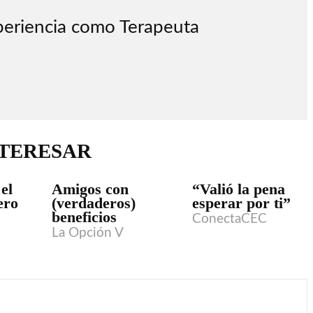
periencia como Terapeuta
NTERESAR
el
Amigos con
“Valió la pena
ero
(verdaderos)
esperar por ti”
beneficios
ConectaCEC
La Opción V