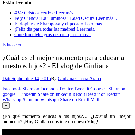
Están leyendo
#34: Cristo sacerdote
Leer más...
Fe y Ciencia: La “luminosa” Edad Oscura
Leer más...
El doping de Sharapova y el pecado
Leer más...
¡Feliz día para todas las madres!
Leer más...
Cine foro: Milagros del cielo
Leer más...
Educación
¿Cuál es el mejor momento para educar a
nuestros hijos? - El vlog de Giuliana
Date
Septiembre 14, 2016
By
Giuliana Caccia Arana
Facebook
Share on facebook
Twitter
Tweet it
Google+
Share on
google+
Linkedin
Share on linkedin
Reddit
Read it on Reddit
Whatsapp
Share on whatsapp
Share on Email
Mail it
+
¿En qué momento educas a tus hijos?… ¿Existirá un “mejor”
momento? ¡Hoy Giuliana nos trae un nuevo Vlog!