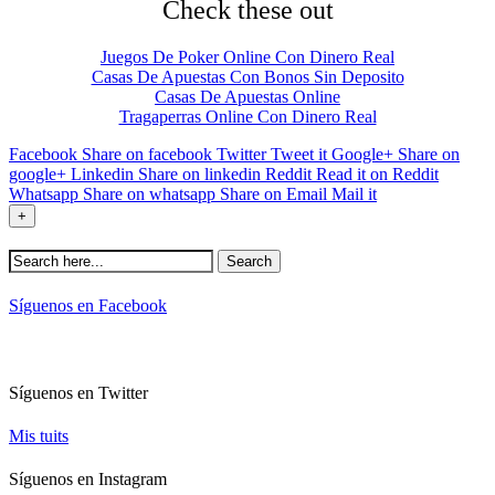
Check these out
13 razones por…Situaciones límites
- Julio 10, 2017
Tiempo libre
- Julio 3, 2017
Entrevista a Agustín Laje - Familia e Ideología de
Juegos De Poker Online Con Dinero Real
Género. Parte VII
- Junio 30, 2017
Casas De Apuestas Con Bonos Sin Deposito
La castidad
- Junio 29, 2017
Casas De Apuestas Online
El valor del esfuerzo
- Junio 26, 2017
Tragaperras Online Con Dinero Real
Entrevista a Agustín Laje - Familia e Ideología de
Género. Parte VI
- Junio 23, 2017
Facebook
Share on facebook
Twitter
Tweet it
Google+
Share on
El silencio
- Junio 22, 2017
google+
Linkedin
Share on linkedin
Reddit
Read it on Reddit
La importancia de la lectura
- Junio 19, 2017
Whatsapp
Share on whatsapp
Share on Email
Mail it
Entrevista a Agustín Laje - Familia e Ideología de
+
Género. Parte V
- Junio 16, 2017
Síguenos en Facebook
Síguenos en Twitter
Mis tuits
Síguenos en Instagram