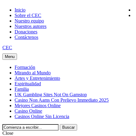
Inicio
Sobre el CEC
Nuestro equipo
Nuestros autores
Donaciones
Contáctenos
CEC
Menu
Formación
Mirando al Mundo
Artes y Entretenimiento
Espiritualidad
Familia
UK Gambling Sites Not On Gamstop
Casino Non Aams Con Prelievo Immediato 2025
Mejores Casinos Online
Casino Online
Casinos Online Sin Licencia
Close