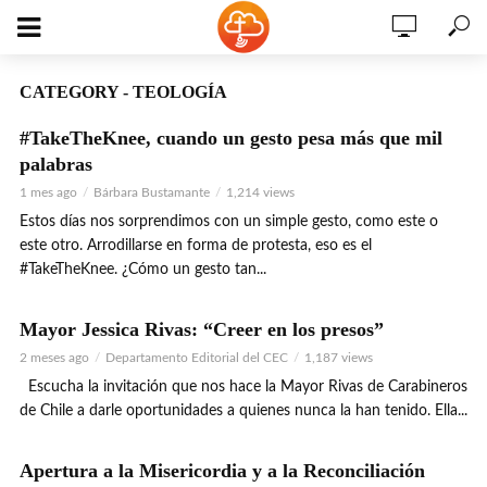
CATEGORY - TEOLOGÍA
#TakeTheKnee, cuando un gesto pesa más que mil
palabras
1 mes ago
Bárbara Bustamante
1,214 views
Estos días nos sorprendimos con un simple gesto, como este o
este otro. Arrodillarse en forma de protesta, eso es el
#TakeTheKnee. ¿Cómo un gesto tan...
Mayor Jessica Rivas: “Creer en los presos”
VIDEO
2 meses ago
Departamento Editorial del CEC
1,187 views
Escucha la invitación que nos hace la Mayor Rivas de Carabineros
de Chile a darle oportunidades a quienes nunca la han tenido. Ella...
Apertura a la Misericordia y a la Reconciliación