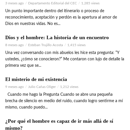
3 meses ago
Departamento Editorial del CEC
1,285 views
Un punto importante dentro del itinerario o proceso de
reconocimiento, aceptación y perdón es la apertura al amor de
Dios en nuestras vidas. No es...
Dios y el hombre: La historia de un encuentro
8 meses ago
Esteban Trujillo Acosta
1,415 views
Una vez conversando con mis abuelos les hice esta pregunta: “Y
ustedes, ¿cómo se conocieron?” Me contaron con lujo de detalle la
primera vez que se...
El misterio de mi existencia
9 meses ago
Julio Cañas Oliger
1,212 views
Cuando me hago la Pregunta Cuando se abre una pequeña
brecha de silencio en medio del ruido, cuando logro sentirme a mí
mismo, cuando puedo...
¿Por qué el hombre es capaz de ir más allá de sí
mismo?