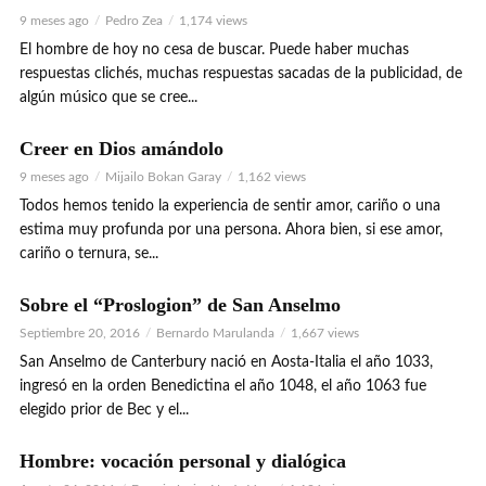
9 meses ago
Pedro Zea
1,174 views
El hombre de hoy no cesa de buscar. Puede haber muchas
respuestas clichés, muchas respuestas sacadas de la publicidad, de
algún músico que se cree...
Creer en Dios amándolo
9 meses ago
Mijailo Bokan Garay
1,162 views
Todos hemos tenido la experiencia de sentir amor, cariño o una
estima muy profunda por una persona. Ahora bien, si ese amor,
cariño o ternura, se...
Sobre el “Proslogion” de San Anselmo
Septiembre 20, 2016
Bernardo Marulanda
1,667 views
San Anselmo de Canterbury nació en Aosta-Italia el año 1033,
ingresó en la orden Benedictina el año 1048, el año 1063 fue
elegido prior de Bec y el...
Hombre: vocación personal y dialógica